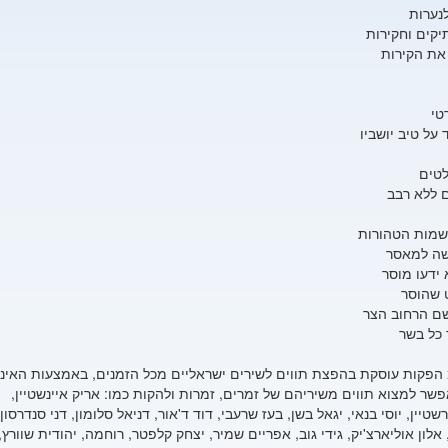
נערות
יקים וחקירות
את הקירות
טי
על טיב יושביו
לטים
ם ללא רבב
שמות הטהורות
שה למאסר
ידעו מוסר
 שהוסר
שם הרחוב הצר
 כל בשר
הפקות עוסקת בהפצת תווים לשירים ישראליים מכל הזמנים, באמצעות האינט
שר למצוא תווים משיריהם של זמרים, זמרות ולהקות כמו: אריק איינשטיין,
שטיין, יוסי בנאי, יגאל בשן, בעז שרעבי, דוד ד'אור, דניאל סלומון, דני סנדרסון,
 אלון אוליארצ'יק, גידי גוב, אפריים שמיר, יצחק קלפטר, רוחמה, יהודית שוורץ,