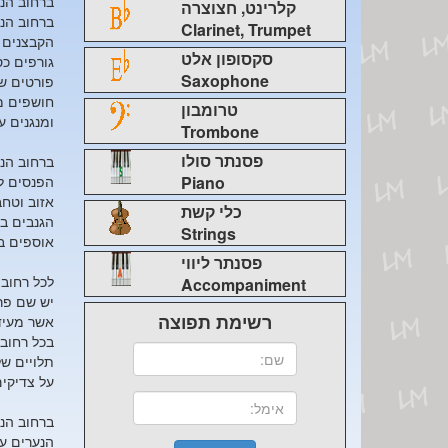
ברחוב הנ
קלרינט, חצוצרה
ברחוב הנ
Clarinet, Trumpet
הקבצנים 
סקסופון אלט
גורפים כ
Saxophone
פורטים ש
חושפים מ
טרומבון
ומנגנים ע
Trombone
פסנתר סולו
ברחוב הנ
Piano
הפנסים ל
אזוב וטחב
כלי קשת
הגנבים ב
Strings
אוספים ב
פסנתר ליווי
לכל רחוב
Accompaniment
יש שם פר
רשימת תפוצה
אשר מעיד 
בכל רחוב
תלויים ש
על צדיקי
ברחוב הנ
הנערים ע