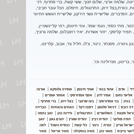
 ריטה, שלמה ארצי, שלום חנוך, ששי קשת, ברי סחרוף, דני
ות, כוורת,בצל ירוק, התרנגולים, תיסלם, הכל עובר חביבי,
ים, הפרברים, שלישיית גשר הירקון, שלישיית הגשש החיוור
ר, מתי כספי, נעמי שמר, עוזי חיטמן, רמי קליינשטיין,
 תמיר קליסקי, יזהר אשדות, יאיר רוזנבלום, שלמה גרוניך,
יטרה, פסנתר, כינור, צ'לו, חליל צד, אבוב, קלרינט,
 בריטון, מנדולינה וכו'.
|
|
|
|
|
יד
אדם
אהוד בנאי
אוהד חיטמן
אופירה גלוסקא
אורנה
|
|
|
|
אליעד נחום
אמיר דדון
אסף אמדורסקי
אסתר עופרים
|
|
|
|
|
בנזין
בני אמדורסקי
בעז שרעבי
בצל ירוק
ברי סחרוף
|
|
|
|
דני רובס
דניאל סלומון
דפנה דקל
האחים והאחיות
הברירה
|
|
|
|
|
ראל סקעת
השלושרים
התרנגולים
ורדינה כהן
זאב נחמה
|
|
|
|
יהודה פוליקר
יהודית רביץ
יהודית שוורץ
יהורם גאון
יואב
|
|
|
|
|
ישראל גוריון
כוורת
כינור
כלי קשת
כנסיית השכל
לאה
|
|
|
|
יאור נרקיס
מאור כהן
מאיה בוסקילה
מאיר אריאל
מאיר