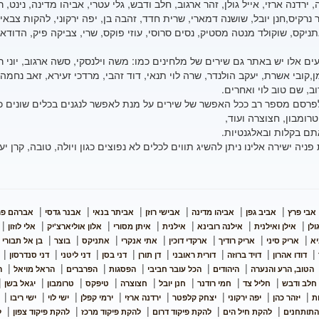
 ירדנה ארזי, אייל גולן, זהר ארגוב, חלב ודבש, גלי עטרי, אביהו מדינה, נינט,
ר נרקיס,חנן יובל, שושנה דמארי, שרית חדד, זהבה בן, יפה ירקוני, להקות צבאי
ניקס, שוקולד מנטה מסטיק, נסים סרוסי, עוזי פוקס, שרי, צביקה פיק, הדודא
ם אלו יש באתר גם שירים של מלחינים כמו: משה וילנסקי, סשה ארגוב, יוני רכט
ן,קובי אשרת, יעקב הולנדר, שרה לוי תנאי, דוד זהבי, מרדכי זעירא, זאב נחמה,
ב, שם טוב לוי ואחרים.
רסם מספר רב ככל האפשר של שירים על מנת לאפשר לנגנים בכלים שונים כגון ג
טרומבון, חצוצרה ועוד,
תם בקלות ובאלגנטיות.
ניה ישירה אלינו ניתן להשיג תווים לכלים לא נפוצים כגון ויולה, טובה, קרן יער,
|
|
|
|
|
|
אבי פרץ
אביב גפן
אביהו מדינה
אבישי רוזן
אביתר בנאי
אבנר גדסי
אברהם פר
|
|
|
|
|
|
|
ולן
אילן ואילנית
אילנה רובינא
אילנית
איתן מסורי
אלון אוליארצ'יק
אלי לוזון
|
|
|
|
|
|
|
|
יא
אריק סיני
אריק רודיך
ארקדי דוכין
אתי אנקרי
אתניקס
בוצר
בן אל תבורי
|
|
|
|
|
|
|
|
דודו אהרון
דויד ברוזה
דורית ראובני
דן תורן
דני בסן
דני ליטני
דני סנדרסון
|
|
|
|
|
|
הטוב, הרע והנערה
היהודים
הכל עובר חביבי
הפסגות
הפרברים
הראל מויאל
ה
|
|
|
|
|
|
|
|
חלב ודבש
חליל צד
חמי רודנר
חנן יובל
חצוצרה
טיפקס
טרומבון
יגאל בשן
|
|
|
|
|
|
|
|
ת
יזהר כהן
יפה ירקוני
יצחק קלפטר
ירדנה ארזי
ירמי קפלן
ישי לוי
ישי ריבו
|
|
|
|
|
התותחנים
להקת חיל הים
להקת פיקוד דרום
להקת פיקוד מרכז
להקת פיקוד צפון
ל