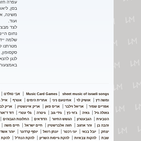
עפרה חזה,
בסן, ליאו
משינה, את
ועוד.
לצד מבצעי
נחום היימ
שלמה יידו
מטרתנו לפ
סקסופון, 
לנגן להנא
באמצעות פ
|
|
|
sheet music of israeli songs
Music Card Games
אבי טולדנו
|
|
|
|
|
ומשה דץ
אושיק לוי
אחינועם ניני
אחרית הימים
אטרף
אייל ג
|
|
|
|
אפריים שמיר
אריאל זילבר
אריס סאן
אריק איינשטיין
אריק לב
|
|
|
|
|
|
גאולה גיל
גאיה
ג'וזי כץ
גידי גוב
גיטרה
גלי עטרי
דוד ד'אור
|
|
|
|
|
הטבעית
הגבעטרון
הגשש החיוור
הדודאים
החלונות הגבוהים
|
|
|
|
|
זהבה בן
זהר ארגוב
חווה אלברשטיין
חיים ישראל
חיים משה
|
|
|
|
|
יצחק
יובל בנאי
יוני רכטר
יונתן רזאל
יוסף קרדונר
יזהר אשדו
|
|
|
|
שבת
להקות צבאיות
להקת גייסות השריון
להקת הנח"ל
להקת 