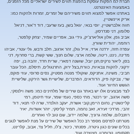
חברת למ הפקות עוסקת בהפצת תווים לשירים ישראליים מכל הזמנים,
באמצעות האינטרנט.
באתרנו אפשר למצוא תווים משיריהם של זמרים, זמרות ולהקות כמו:
אריק איינשטיין,
חווה אלברשטיין, יוסי בנאי, יגאל בשן, בעז שרעבי, דוד ד'אור, דניאל
סלומון, דני סנדרסון,
אביב גפן, אלון אוליארצ'יק, גידי גוב, אפריים שמיר, יצחק קלפטר,
רוחמה, יהודית שוורץ,
עפרה חזה, ירדנה ארזי, אייל גולן, זהר ארגוב, חלב ודבש, גלי עטרי, אביהו
מדינה, נינט, ריטה, שלמה ארצי, שלום חנוך, ששי קשת, ברי סחרוף, דני
בסן, ליאור נרקיס,חנן יובל, שושנה דמארי, שרית חדד, זהבה בן, יפה
ירקוני, להקות צבאיות, כוורת,בצל ירוק, התרנגולים, תיסלם, הכל עובר
חביבי, משינה, אתניקס, שוקולד מנטה מסטיק, נסים סרוסי, עוזי פוקס,
שרי, צביקה פיק, הדודאים, הפרברים, שלישיית גשר הירקון, שלישיית
הגשש החיוור ועוד.
לצד מבצעים אלו יש באתר גם שירים של מלחינים כמו: משה וילנסקי,
סשה ארגוב, יוני רכטר, מתי כספי, נעמי שמר, עוזי חיטמן, רמי
קליינשטיין, נחום היימן,קובי אשרת, יעקב הולנדר, שרה לוי תנאי, דוד
זהבי, מרדכי זעירא, זאב נחמה, תמיר קליסקי, יזהר אשדות, יאיר
רוזנבלום, שלמה גרוניך, שלמה יידוב, שם טוב לוי ואחרים.
מטרתנו לפרסם מספר רב ככל האפשר של שירים על מנת לאפשר לנגנים
בכלים שונים כגון גיטרה, פסנתר, כינור, צ'לו, חליל צד, אבוב, קלרינט,
סקסופון, טרומבון, חצוצרה ועוד,