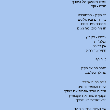
וגשם מטפטף על העורף
חורף - וקר
כל הקיץ - הסתובבנו
בין הרים ובין סלעים
וברכבת רצנו טסנו
הו מה טוב ומה נעים
עכשיו - רק בוץ
ושלוליות
אין ברירה
הקיץ עוד רחוק
כי חורף...
נספר פה על הקיץ
שהולך ונעלם...
לילה בחוף אכזיב
הרוח והחושך והמים
זוכרים מליל אתמול את צעדך
הקצף שמחה את עקבותייך
יודע שהיית כאן לבדך
אני כעיוור אחרייך הולך