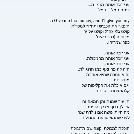
אני זוכר אותה מזמן מ...
כיתה גימל... גימל.
Give me the money, and I'll give you my הר
תעבור את הכביש ותחזור למכולת
קולט גלי צה"ל וקולט עלייה
מרוסיה (כבר באים'
כפר שמריהו.
אני זוכר אותה,
אני זוכר אותה מהמכולת.
אני זוכר אותה,
היה לה פה ואף כמו תרנגולת.
והיא אמרה שהיא אוהבת
מנדרינות,
וגם אוכלת את הקליפות של
קלמנטינות... טינות.
תן עוד שמנת ותן חמאה זה
אין לך כסף אז לך הביתה.
מה היית עושה אם נולדת שנה
לפני שהמציאו את המכולת.
הולכת למכולת וקונה שם תרנגולת.
הולכת למכולת וקונה שם תרנגולת...