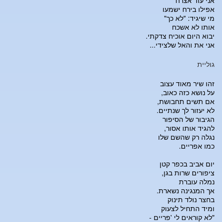
אני עוד אצרח
אפילו בירח ישמעו
מי שיגיד: "לא כך"
אותו לא אשכח
יבוא היום אוכיח צדקתי.
אני את והאל שלצידי...
גוליית
זהו שיר מאוד עצוב
על נושא כזה כאוב,
אם תשים תחבושת,
לא יעזור לך שנתיים.
הגיבור של הסיפור
להגיד אותו אסור,
נגלה רק שהשם שלו
כמו אפריים.
יום אביב בכפר קטן
ציפורים שרות בגן,
נמלה עוברת
אך המנגינה נשארת.
בחצר נולד תינוק
ומיד התחיל לצעוק
"לא קוראים לי 'פריים -