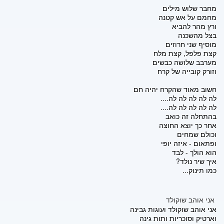
מחבר שלוש מילים
מחמם על אש קטנה
ורץ מהר להביא
בצל מהשכנה
מוסיף שני חרוזים
קצת פלפל, קצת מלח
מערבב שלושה כבשים
וזורק קובייה של קרח
חשוב מאוד שהקרח יהיה חם
לה לה לה לה לה....
לה לה לה לה לה....
בהתחלה זה כואב
אחר כך יוצא החוצה
וכולם שמחים
ופתאום - איזה יופי
הוא הולך - לבד
איך שיר נולד?
כמו תינוק...
אני אוהב שוקולד
אני אוהב שוקולד ועוגות גבינה
וארטיק וסוכריות ותות גינה