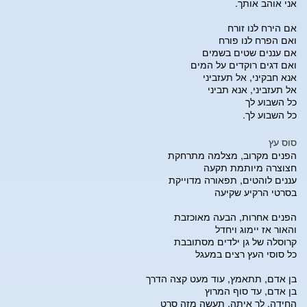
אני אוהב אותך.
אם הירח לנו זורח
ואם הפרח לנו פורח
אם עננים שטים בשמים
ואם דגים רוקדים על המים
אנא חבקיני, אל תעזביני
אל תעזביני, אנא תביני
כל השבוע לך
כל השבוע לך.
סוס עץ
הפנים מקרוב, מצלמה מתרחקת
חצוצרה מיותמת תקעה
עננים לוהטים, תפאורה מדוייקת
בסרטי הרקיע שקיעה
הפנים אחרות, הבעה מאוכזבת
והאור אז יימוג ויחדל
קרוסלה של גן ילדים מסתובבת
כל סוסי העץ רצים במעגל
בן אדם, תתאמץ, עוד מעט קצה הדרך
בן אדם, עד סוף המרוץ
החידה, לך איתה, תעשה מזה סרט