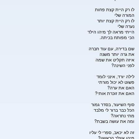
לו רק היית קצת פחות
המורה שלי
לו רק היית קצת יותר
נערה שלי
הייתי מראה לך מיהו הילד
הכי מפותח בכיתה.
שם בדירה, עם עוד חברה
את גרה יותר משנה
איזה תקליט את שמה
לפני השינה?
לילה יורד, אינני לומד
פשוט לא יכול מורתי
האם את ערה?
האם את זוכרת אותי?
סוף השיעור, בסדר גמור
הכל כבר ברור לי מלבד
מתי נתראה?
ומה את עושה בשבת?
זה לא יכאב, ספרי לי עליו
מיהו אצלך הראשון?