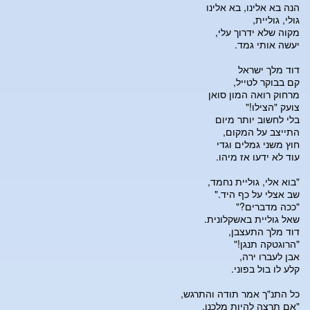
הנה בא אלינו, בא אלינו
גולי, גוליית,
מקוה שלא ידרוך עלי,
יעשה אותי גמד.
דוד מלך ישראל
קם בבוקר לטייל,
מרחוק רואה המון סואן
צועק "הצילו!"
בלי לחשוב יותר מיום
התייצב על המקום,
חוץ משני גמלים וגדי
עוד לא ידעו אז מיהו.
"בוא אלי, גוליית נחמד,
שב אצלי על כף היד."
"ככה מדברים?"
שאל גוליית באשקלונית.
דוד מלך התעצבן,
"הרוגטקה תנגן!"
אבן לעברו ירה,
קלע לו בול בפוני.
כל התנ"ך אמר תודה והתרגש,
"אם תרצה להיות מלכנו,