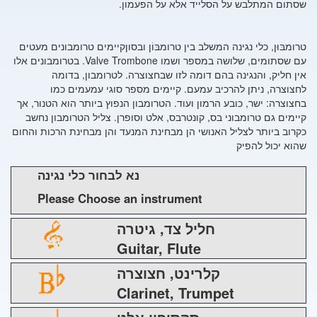
שסתום המתלבש על הסלייד אלא על הפעמון.
טרומבּוּן, כלי נגינה המשלב בין טרומבּוֹן ובסוןקיימים טרומבונים מעטים
עם שסתומים, שלושה במספר ושמו Valve Trombone. בטרומבונים אלו
אין חליק, והנגינה בהם דומה לזו שבחצוצרה. לטרומבון, בדומה
לחצוצרה, ניתן להרכיב עמעם. קיימים מספר סוגי עמעמים כמו
בחצוצרה: ישר, כובע הרמון ועוד. הטרומבון הנפוץ ביותר הוא הטנור, אך
קיימים גם טרומבוני בס, קונטרבס, אלט וסופרן. צליל הטרומבון נחשב
כקרוב ביותר לצליל האנושי הן מבחינת המנעד והן מבחינת הרכות והחום
שהוא יכול להפיק
נא לבחור כלי נגינה
Please Choose an instrument
חליל צד, גיטרה
Guitar, Flute
קלרינט, חצוצרה
Clarinet, Trumpet