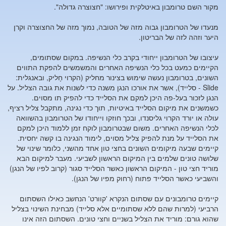
מקור השם טרומבון באיטלקית ופירושו: "חצוצרה גדולה".
מנעדו של הטרומבון גבוה מזה של הטובה, נמוך מזה של החצוצרה וקרן
היער וזהה לזה של הבריטון.
עיצובו של הטרומבון ייחודי בקרב כלי הנשיפה. במקום שסתומים,
הקיימים כמעט בכל כלי הנשיפה האחרים והמשמשים להפקת התווים
השונים, בטרומבון נעשה שימוש בצינור מחליק (הקרוי חָליק, ובאנגלית:
Slide - סלייד), אשר את אורכו הנגן משנה כדי לשנות את גובה הצליל. על
הנגן לזכור בעל-פה היכן למקם את הסלייד כדי להפיק תו מסוים.
כשמשנים את מיקום הסלייד באיטיות, תוך כדי נגינה, מתקבל צליל רציף,
עולה או יורד הקרוי גליסנדו, ובכך חוזקו וייחודו של הטרומבון בהשוואה
לכלי הנשיפה האחרים. משום שבטרומבון לוקח זמן ללמוד היכן למקם
את הסלייד על מנת להפיק צליל מסוים, לימוד הנגינה בו קשה יחסית.
קיימים שבעה מיקומים השונים בחצי טון אחד מהשני, כלומר שינוי של
שלושה טונים שלמים בין המיקום הראשון לשביעי. מעבר למיקום הבא
מוריד חצי טון - המיקום הראשון כאשר הסלייד סגור (קרוב לפיו של הנגן)
והשביעי כאשר הסלייד פתוח (רחוק מפיו של הנגן).
קיימים טרומבונים עם שסתום הנקרא 'קוורט' הנחשב כאילו השסתום
הרביעי (למרות שהם ללא שסתומיים אלא סלייד) מבחינת השינוי בצליל
שהוא גורם: מוריד את הצליל בשניים וחצי טונים. השסתום הזה אינו